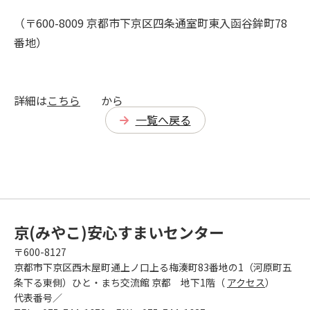
（〒600-8009 京都市下京区四条通室町東入函谷鉾町78
番地）
詳細は
こちら
から
一覧へ戻る
京(みやこ)安心すまいセンター
〒600-8127
京都市下京区西木屋町通上ノ口上る梅湊町83番地の1（河原町五
条下る東側）ひと・まち交流館 京都 地下1階（
アクセス
）
代表番号／