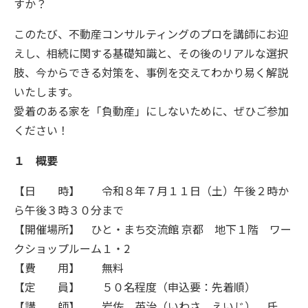
すか？
このたび、不動産コンサルティングのプロを講師にお迎
えし、相続に関する基礎知識と、その後のリアルな選択
肢、今からできる対策を、事例を交えてわかり易く解説
いたします。
愛着のある家を「負動産」にしないために、ぜひご参加
ください！
１ 概要
【日 時】 令和８年７月１１日（土）午後２時か
ら午後３時３０分まで
【開催場所】 ひと・まち交流館 京都 地下１階 ワー
クショップルーム１・
2
【費 用】 無料
【定 員】 ５０名程度（申込要：先着順）
【講 師】 岩佐 英治（いわさ えいじ） 氏