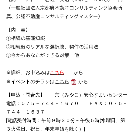
（一般社団法人京都府不動産コンサルティング協会所
属、公認不動産コンサルティングマスター）
【内 容】
①
相続の基礎知識
②
相続後のリアルな選択肢、物件の活用法
③
今からあなたができる対策 他
※詳細、お申込みは
こちら
から
※イベントのチラシは
こちら
から
【申込・問合先】 京（みやこ）安心すまいセンター
電話：０７５－７４４－１６７０ ＦＡＸ：０７５－
７４４－１６３７
[電話受付時間：午前９時３０分～午後５時(水曜日、第
３火曜日、祝日、年末年始を除く）]