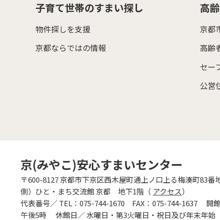
子育て世帯のすまい探し
高齢
物件探しを支援
京都
京都ならではの情報
高齢
セー
公営
京(みやこ)安心すまいセンター
〒600-8127
京都市下京区西木屋町通上ノ口上る梅湊町83番
側）ひと・まち交流館 京都 地下1階（
アクセス
）
代表番号／
TEL：
075-744-1670
FAX：075-744-1637
開
午後5時
休館日／
水曜日・第3火曜日・祝日及び年末年始