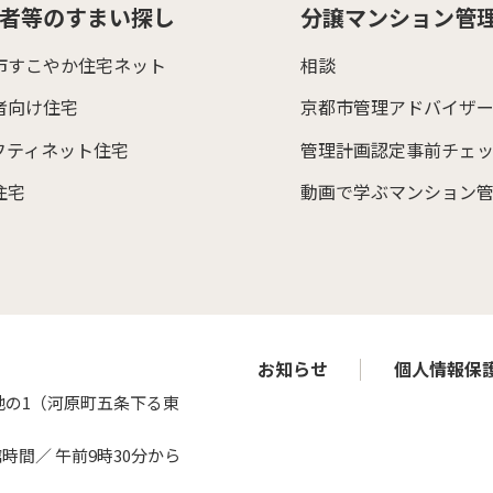
者等のすまい探し
分譲マンション管
市すこやか住宅ネット
相談
者向け住宅
京都市管理アドバイザ
フティネット住宅
管理計画認定事前チェ
住宅
動画で学ぶマンション
お知らせ
個人情報保
地の1（河原町五条下る東
館時間／
午前9時30分から