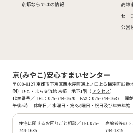
京都ならではの情報
高齢
セー
公営
京(みやこ)安心すまいセンター
〒600-8127
京都市下京区西木屋町通上ノ口上る梅湊町83番
側）ひと・まち交流館 京都 地下1階（
アクセス
）
代表番号／
TEL：
075-744-1670
FAX：075-744-1637
開
午後5時
休館日／
水曜日・第3火曜日・祝日及び年末年始
住宅に関するお困りごと相談／TEL
075-
高齢者等のす
744-1635
744-1315