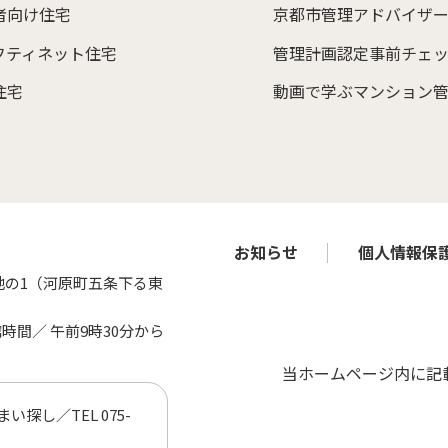
者向け住宅
京都市管理アドバイザ
フティネット住宅
管理計画認定事前チェ
住宅
動画で学ぶマンション
お知らせ
個人情報保
地の1（河原町五条下る東
館時間／
午前9時30分から
当ホームページ内に記
まい探し／TEL
075-