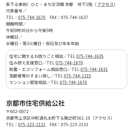
条下る東側）ひと・まち交流館 京都 地下1階（
アクセス
）
代表番号／
TEL：
075-744-1670
FAX：075-744-1637
開館時間／
午前9時30分から午後5時
休館日／
水曜日・第3火曜日・祝日及び年末年始
住宅に関するお困りごと相談／TEL
075-744-1635
住み替え支援窓口／TEL
075-744-1670
耐震・エコリフォーム相談窓口／TEL
075-744-1631
高齢者等のすまい探し／TEL
075-744-1315
マンション管理相談／TEL
075-744-1670
京都市住宅供給公社
〒602-0872
京都市上京区中町通丸太町下る駒之町561-10（アクセス）
TEL：
075-223-2121
FAX：075-223-2133