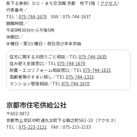
条下る東側）ひと・まち交流館 京都 地下1階（
アクセス
）
代表番号／
TEL：
075-744-1670
FAX：075-744-1637
開館時間／
午前9時30分から午後5時
休館日／
水曜日・第3火曜日・祝日及び年末年始
住宅に関するお困りごと相談／TEL
075-744-1635
住み替え支援窓口／TEL
075-744-1670
耐震・エコリフォーム相談窓口／TEL
075-744-1631
高齢者等のすまい探し／TEL
075-744-1315
マンション管理相談／TEL
075-744-1670
京都市住宅供給公社
〒602-0872
京都市上京区中町通丸太町下る駒之町561-10（アクセス）
TEL：
075-223-2121
FAX：075-223-2133