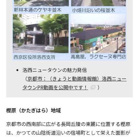
洛西ニュータウンの魅力発信
（
京都市：（きょうと動画情報館）洛西ニュー
タウンPR動画を公開中です！
）
樫原（かたぎはら）地域
京都市の西南部に広がる長岡丘陵の東麓に位置する樫原
は、かつての山陰街道沿いの宿場町として栄えた面影が